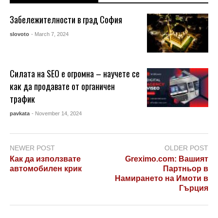
Забележителности в град София
slovoto
- March 7, 2024
Силата на SEO е огромна – научете се
как да продавате от органичен
трафик
pavkata
- November 14, 2024
NEWER POST
OLDER POST
Как да използвате
Greximo.com: Вашият
автомобилен крик
Партньор в
Намирането на Имоти в
Гърция