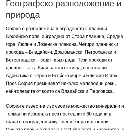
Географско разположение и
природа
София е разположена в ограденото с планини
Софийско поле, обградена от Стара планина, Средна
гора, Люлин и Лозенска планина. Четири планински
прохода – Владайски, Драгомански, Петрохански и
Ботевградски – водят към града. Тези проходи от
древността са били важни пътища, свързващи
Адриатика с Черно и Егейско море и Близкия Изток.
През София преминават няколко маловодни реки,
най-големите от които са Владайска и Перловска.
София е известна със своите множество минерални и
термални извори, а през последните 60 години в
града са изградени изкуствени езера и язовири.
Общата площ на града е 1,311 квадратни километра, а