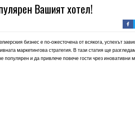
пулярен Вашият хотел!
лиерския бизнес е по-ожесточена от всякога, успехът зави
ктивната маркетингова стратегия. В тази статия ще разгледа
не популярен и да привлече повече гости чрез иновативни 