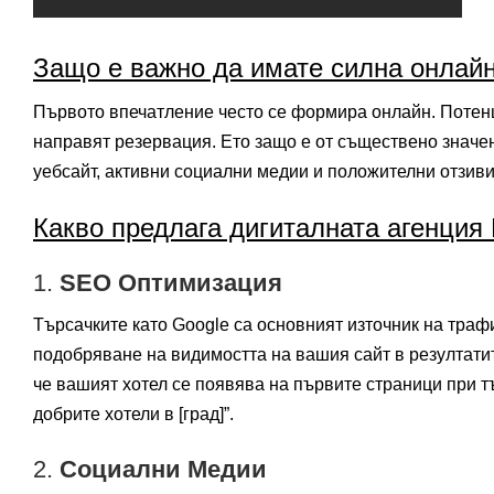
Защо е важно да имате силна онлай
Първото впечатление често се формира онлайн. Потенц
направят резервация. Ето защо е от съществено значе
уебсайт, активни социални медии и положителни отзиви
Какво предлага дигиталната агенция
1.
SEO Оптимизация
Търсачките като Google са основният източник на траф
подобряване на видимостта на вашия сайт в резултатит
че вашият хотел се появява на първите страници при тър
добрите хотели в [град]”.
2.
Социални Медии