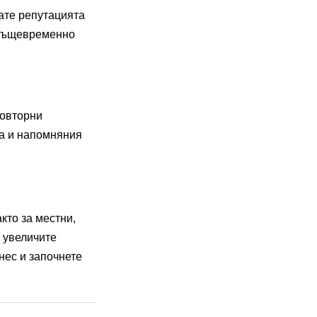
ате репутацията
о същевременно
повторни
ла и напомняния
кто за местни,
 увеличите
нес и започнете