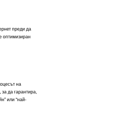
ернет преди да
ре оптимизиран
роцесът на
 за да гарантира,
н” или “най-