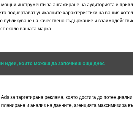
са мощни инструменти за ангажиране на аудиторията и прив
то подчертават уникалните характеристики на вашия хотел
о публикуване на качествено съдържание и взаимодействи
ст около вашата марка.
ни идеи, които можеш да започнеш още днес
Ads за таргетирана реклама, която достига до потенциални 
о планиране и анализ на данните, агенцията максимизира 