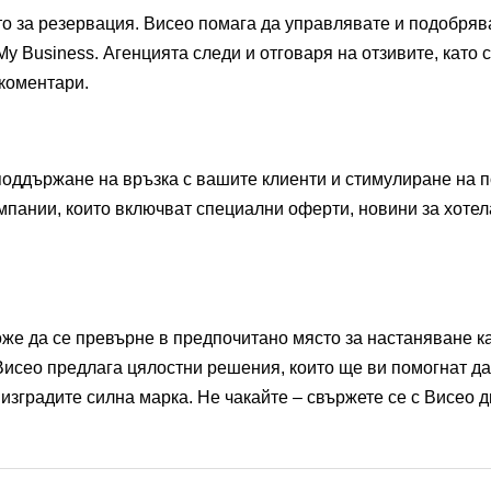
то за резервация. Висео помага да управлявате и подобряв
 My Business. Агенцията следи и отговаря на отзивите, кат
коментари.
оддържане на връзка с вашите клиенти и стимулиране на 
пании, които включват специални оферти, новини за хоте
же да се превърне в предпочитано място за настаняване ка
Висео предлага цялостни решения, които ще ви помогнат да
 изградите силна марка. Не чакайте – свържете се с Висео д