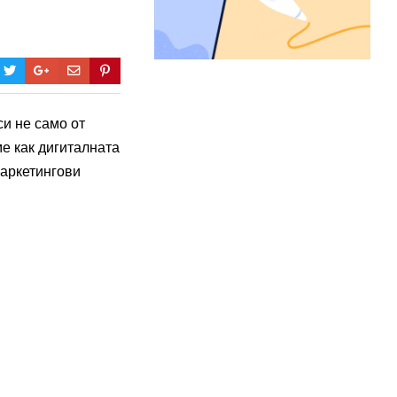
си не само от
ме как дигиталната
маркетингови