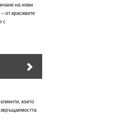
личане на нови
 – от красивите
е с
клиенти, които
възвръщаемостта