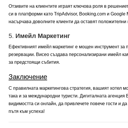
Отзивите на клиентите играят ключова роля в решение
си в платформи като TripAdvisor, Booking.com и Google
насърчава доволните клиенти да оставят положителни 
5.
Имейл Маркетинг
Ефективният имейл маркетинг е мощен инструмент за п
резервации. Висео създава персонализирани имейл кам
за предстоящи събития.
Заключение
С правилната маркетингова стратегия, вашият хотел мо
така и за международни туристи. Дигиталната агенция 
видимостта си онлайн, да привлечете повече гости и да
пътя към успеха!