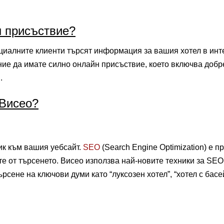
н присъствие?
иалните клиенти търсят информация за вашия хотел в инт
ние да имате силно онлайн присъствие, което включва доб
.
 Висео?
ик към вашия уебсайт.
SEO
(Search Engine Optimization) е п
е от търсенето. Висео използва най-новите техники за SEO,
сене на ключови думи като “луксозен хотел”, “хотел с басей