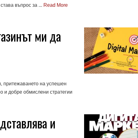
става въпрос за ...
Read More
газинът ми да
я, притежаването на успешен
но и добре обмислени стратегии
дставлява и