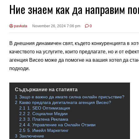
Ние знаем как да направим по
pavkata
November 26, 2024 7:06 pm
0
В днешния динамичен свят, където конкуренцията в хоте
качеството на услугите, които предлагате, но и от ефе
агенция Висео може да помогне на вашия хотел да ста
подходи.
Съдържание на статията
1
Защо е важно да имате силна онлайн присъствие?
2
Какво предлага дигиталната агенция Висео?
2.1
1. SEO Оптимизация
2.2
2. Социални Медии
2.3
3. Платена Реклама
2.4
4. Управление на Онлайн Отзиви
2.5
5. Имейл Маркетинг
3
Заключение