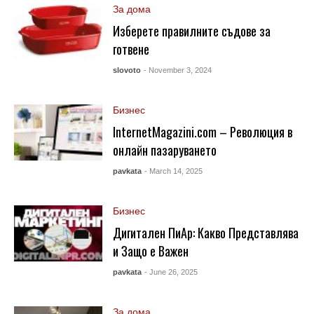
За дома
Изберете правилните съдове за
готвене
slovoto
- November 3, 2024
Бизнес
InternetMagazini.com – Революция в
онлайн пазаруването
pavkata
- March 14, 2025
Бизнес
Дигитален ПиАр: Какво Представлява
и Защо е Важен
pavkata
- June 26, 2025
За дома