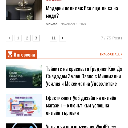
Модерни полилеи: Все още ли са на
мода?
slovoto
- November 1, 2024
...
1
2
3
11
7 / 75 Posts
Интересни
EXPLORE ALL
Тайните на красивата Градина: Как Да
Създадем Зелен Оазис с Минимални
Усилия и Максимална Удоволствие
Ефективният Уеб дизайн на онлайн
магазин – ключът към успешна
онлайн търговия
Услуги за поддръжка на WordPress