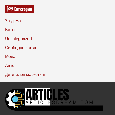
Категории
За дома
Бизнес
Uncategorized
Свободно време
Мода
Авто
Дигитален маркетинг