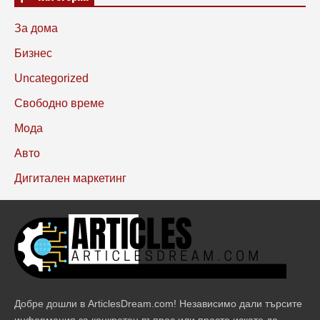
За дома
Бизнес
Uncategorized
Свободно време
Мода
Авто
Дигитален маркетинг
Добре дошли в ArticlesDream.com! Независимо дали търсите
информация за конкретен въпрос или просто искате да