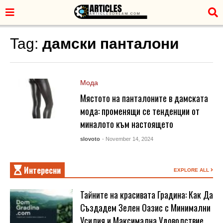
Tag:
дамски панталони
Мода
Мястото на панталоните в дамската
мода: променящи се тенденции от
миналото към настоящето
slovoto
- November 14, 2024
Интересни
EXPLORE ALL
Тайните на красивата Градина: Как Да
Създадем Зелен Оазис с Минимални
Усилия и Максимална Удоволствие